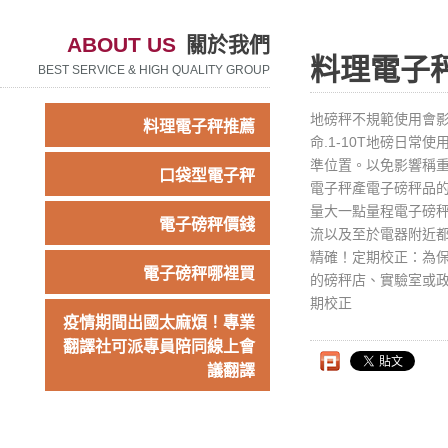
ABOUT US
關於我們
料理電子
BEST SERVICE & HIGH QUALITY GROUP
地磅秤不規範使用會
料理電子秤推薦
命.1-10T地磅日
準位置。以免影響稱重
口袋型電子秤
電子秤產電子磅秤品
量大一點量程電子磅秤
電子磅秤價錢
流以及至於電器附近
精確！定期校正：為
電子磅秤哪裡買
的磅秤店、實驗室或
期校正
疫情期間出國太麻煩！專業
翻譯社可派專員陪同線上會
議翻譯